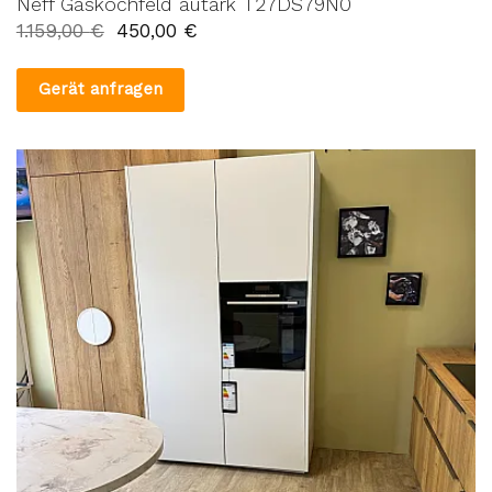
Neff Gaskochfeld autark T27DS79N0
1.159,00
€
450,00
€
Gerät anfragen