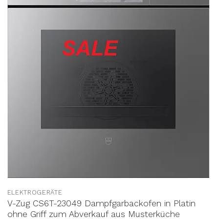
ELEKTROGERÄTE
V-Zug CS6T-23049 Dampfgarbackofen in Platin
ohne Griff zum Abverkauf aus Musterküche