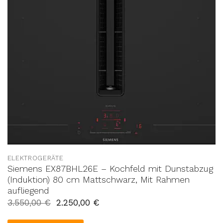
ELEKTROGERÄTE
Siemens EX87BHL26E – Kochfeld mit Dunstabzug
(Induktion) 80 cm Mattschwarz, Mit Rahmen
aufliegend
3.550,00
€
2.250,00
€