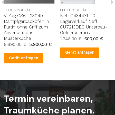
ELEKTROGERÄTE
ELEKTROGERÄTE
V-Zug CS6T-23049
Neff G4344XFF0
Dampfgarbackofen in
Lagerverkauf Neff
Platin ohne Griff zum
GU7213DE0 Unterbau-
Abverkauf aus
Gefrierschrank
Musterküche
1.248,00
€
600,00
€
6.690,00
€
5.900,00
€
Gerät anfragen
Gerät anfragen
Termin vereinbaren,
Traumküche planen.