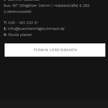
Bus: 187 (Steglitzer Damm / Halskestraße) & 282
(Liebenowzeile)
T:
030 - 921 233 31
E:
info@kuechenmitgeschmack.de
R:
Route planen
TERMIN VEREINBAREN